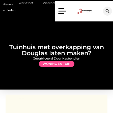
 het
Waarom kiezen voor een stukadoor in Amersfoort?
Staalc
Nieuwe
artikelen
Tuinhuis met overkapping van
Douglas laten maken?
Gepubliceerd Door Kasbendjen
WONING EN TUIN