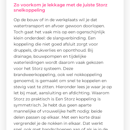
Zo voorkom je lekkage met de juiste Storz
snelkoppeling
Op de bouw of in de werkplaats wil je dat
watertransport en afvoer gewoon doorlopen.
Toch gaat het vaak mis op een ogenschijnlijk
klein onderdeel: de slangverbinding. Een
koppeling die niet goed afsluit zorgt voor
druppels, drukverlies en oponthoud. Bij
drainage, bouwpompen en tijdelijke
waterleidingen wordt daarom vaak gekozen
voor het Storz systeem. Deze
brandweerkoppeling, ook wel nokkoppeling
genoemd, is gemaakt om snel te koppelen en
stevig vast te zitten. Hieronder lees je waar je op
let bij maat, aansluiting en afdichting. Waarom
Storz zo praktisch is Een Storz koppeling is
symmetrisch. Je hebt dus geen aparte
mannelijke of vrouwelijke helft nodig: beide
delen passen op elkaar. Met een korte draai
vergrendel je de nokken in elkaar. Dat werkt
snel, ook met handschoenen aan of als je in de