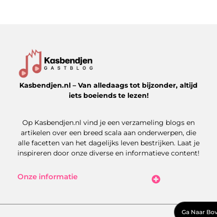
Kasbendjen.nl – Van alledaags tot bijzonder, altijd
iets boeiends te lezen!
Op Kasbendjen.nl vind je een verzameling blogs en
artikelen over een breed scala aan onderwerpen, die
alle facetten van het dagelijks leven bestrijken. Laat je
inspireren door onze diverse en informatieve content!
Onze informatie
Koop Backlinks: Uitdagingen, Kansen en Slimme Strategieën
Kan je geld verdienen met een website? Zo maak je het haalbaar
Ga Naar Bo