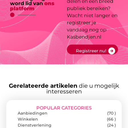
delen en een breed
word lid van
ons
platform
publiek bereiken?
Wacht niet langer en
registreer je
vandaag nog op
Kasbendjen.nl
Registreer nu!
Gerelateerde artikelen
die u mogelijk
interesseren
POPULAR CATEGORIES
Aanbiedingen
(70 )
Winkelen
(66 )
Dienstverlening
(24 )