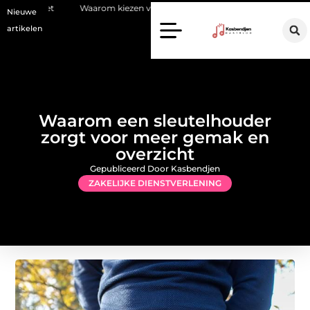
Waarom kiezen voor een stukadoor in Amersfoort?
Staalconstructi
Nieuwe
artikelen
Waarom een sleutelhouder
zorgt voor meer gemak en
overzicht
Gepubliceerd Door Kasbendjen
ZAKELIJKE DIENSTVERLENING