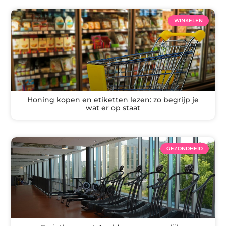
WINKELEN
Honing kopen en etiketten lezen: zo begrijp je
wat er op staat
GEZONDHEID