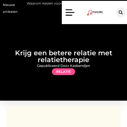
aarom kiezen voor een stukadoor in Amersfoort?
Staalconstructiebe
Nieuwe
artikelen
Krijg een betere relatie met
relatietherapie
Gepubliceerd Door Kasbendjen
RELATIE