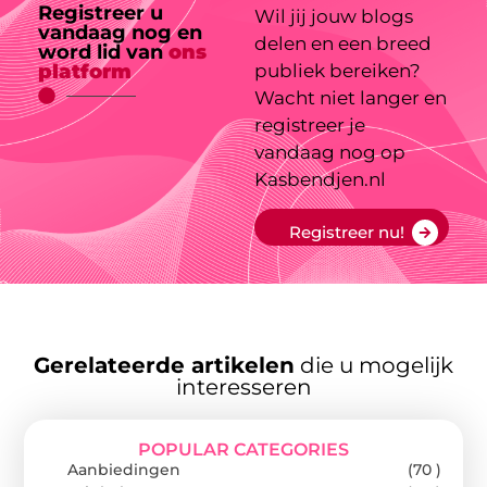
Registreer u
Wil jij jouw blogs
vandaag nog en
delen en een breed
word lid van
ons
platform
publiek bereiken?
Wacht niet langer en
registreer je
vandaag nog op
Kasbendjen.nl
Registreer nu!
Gerelateerde artikelen
die u mogelijk
interesseren
POPULAR CATEGORIES
Aanbiedingen
(70 )