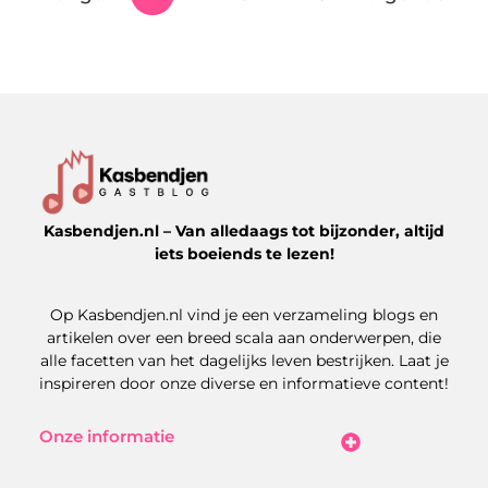
Kasbendjen.nl – Van alledaags tot bijzonder, altijd
iets boeiends te lezen!
Op Kasbendjen.nl vind je een verzameling blogs en
artikelen over een breed scala aan onderwerpen, die
alle facetten van het dagelijks leven bestrijken. Laat je
inspireren door onze diverse en informatieve content!
Onze informatie
Koop Backlinks: Uitdagingen, Kansen en Slimme Strategieën
Kan je geld verdienen met een website? Zo maak je het haalbaar