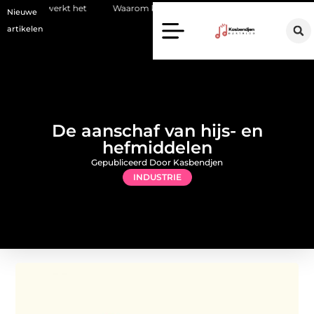
het
Waarom kiezen voor een stukadoor in Amersfoort?
Staalcon
Nieuwe
artikelen
De aanschaf van hijs- en
hefmiddelen
Gepubliceerd Door Kasbendjen
INDUSTRIE