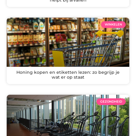
helpt bij afvallen
WINKELEN
Honing kopen en etiketten lezen: zo begrijp je
wat er op staat
GEZONDHEID