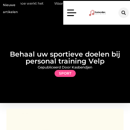
erkt het
Waarom kiezen voor een stukadoor in Amersfoort?
Sta
Nieuwe
artikelen
Behaal uw sportieve doelen bij
personal training Velp
Gepubliceerd Door Kasbendjen
SPORT