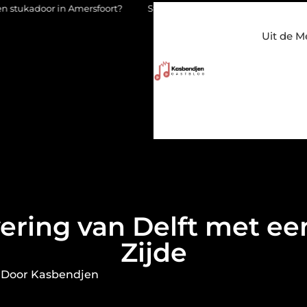
 Amersfoort?
Staalconstructiebedrijf Molenschot: vakmanschap 
Uit de M
ring van Delft met ee
Zijde
 Door Kasbendjen