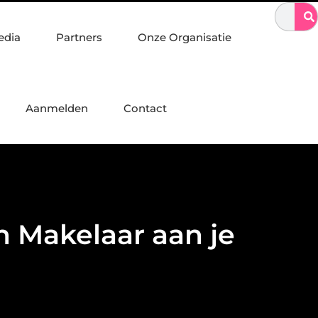
in staalconstructies, constructiewerk en betonbouw
Sporten met
edia
Partners
Onze Organisatie
Aanmelden
Contact
n Makelaar aan je