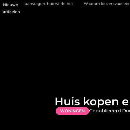
ragen: hoe werkt het
Waarom kiezen voor een stukadoor in Amer
Nieuwe
artikelen
Huis kopen e
Gepubliceerd Do
WONINGEN