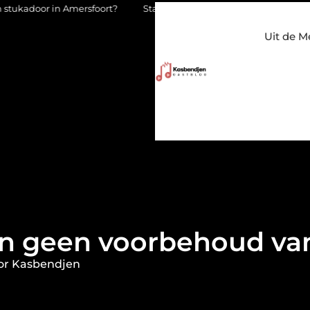
sfoort?
Staalconstructiebedrijf Molenschot: vakmanschap in st
Uit de M
n geen voorbehoud van
or Kasbendjen