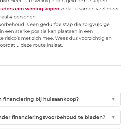
ukt:
Heeft u te weinig eigen geld om te kopen
uders een woning kopen
zodat u samen veel meer
aal 4 personen.
oorbehoud is een gedurfde stap die zorgvuldige
n een sterke positie kan plaatsen in een
e risico’s met zich mee. Wees dus voorzichtig en
oordat u deze route inslaat.
 financiering bij huisaankoop?
▼
der financieringsvoorbehoud te bieden?
▼