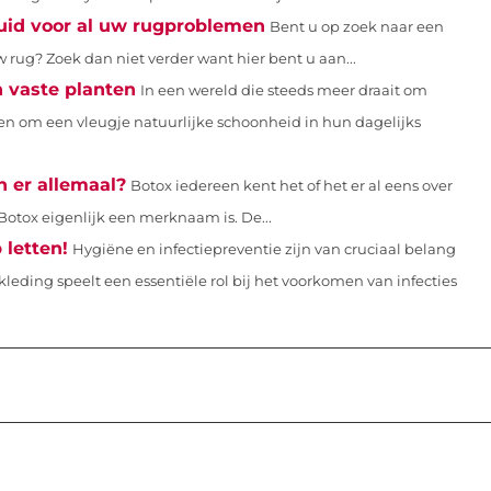
uid voor al uw rugproblemen
Bent u op zoek naar een
w rug? Zoek dan niet verder want hier bent u aan...
n vaste planten
In een wereld die steeds meer draait om
n om een vleugje natuurlijke schoonheid in hun dagelijks
n er allemaal?
Botox iedereen kent het of het er al eens over
Botox eigenlijk een merknaam is. De...
 letten!
Hygiëne en infectiepreventie zijn van cruciaal belang
leding speelt een essentiële rol bij het voorkomen van infecties