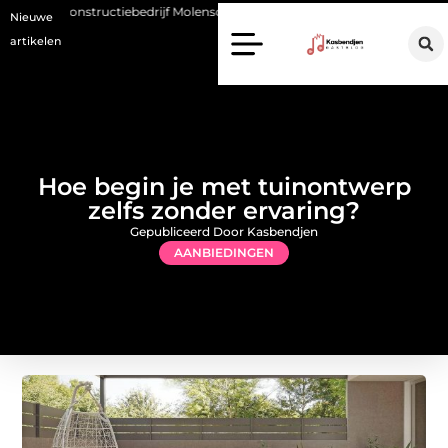
ructiebedrijf Molenschot: vakmanschap in staalconstructies, constructie
Nieuwe
artikelen
Hoe begin je met tuinontwerp
zelfs zonder ervaring?
Gepubliceerd Door Kasbendjen
AANBIEDINGEN