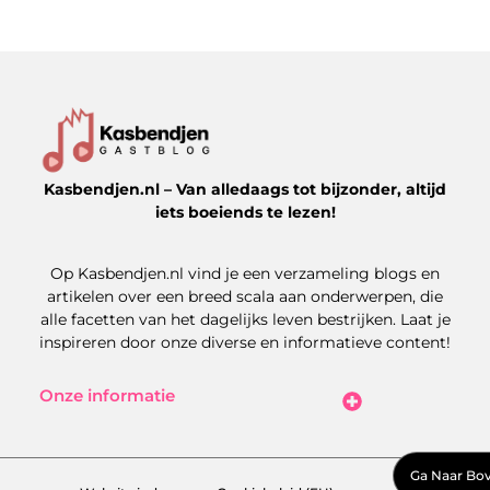
Kasbendjen.nl – Van alledaags tot bijzonder, altijd
iets boeiends te lezen!
Op Kasbendjen.nl vind je een verzameling blogs en
artikelen over een breed scala aan onderwerpen, die
alle facetten van het dagelijks leven bestrijken. Laat je
inspireren door onze diverse en informatieve content!
Onze informatie
Koop Backlinks: Uitdagingen, Kansen en Slimme Strategieën
Kan je geld verdienen met een website? Zo maak je het haalbaar
Ga Naar Bo